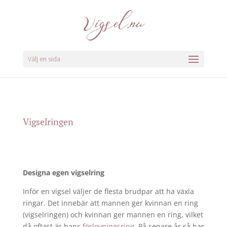
Välj en sida
Vigselringen
Designa egen vigselring
Inför en vigsel väljer de flesta brudpar att ha växla
ringar. Det innebär att mannen ger kvinnan en ring
(vigselringen) och kvinnan ger mannen en ring, vilket
då oftast är hans
förlovningsring
. På senare år så har