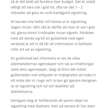
så är det klokt att fundera över budget. Det är också
viktigt att vara ute i god tid, ofta tar det 1 – 2
månader att göra en unik handgjord vigselring.
Ni kanske inte heller vill hämta ut er vigselring
dagen innan. Vårt råd är därför att man är ute i god
tid, gärna minst 3 månader innan vigseln. Fördelen
med att vända sig till en guldsmed med egen
verkstad är att ni då får all information ni behöver
inför ert val av vigselring.
En guldsmed kan informera er om de olika
ädelmetallernas egenskaper och val av infattningar
samt dess egenskaper. Idag så finns det också
guldsmeder som erbjuder er möjligheten att boka in
ett möte där ni i lugn och ro kan gå igenom designen
av er vigselring och val och kvalitéer på
ädelstenarna.
Vanligast idag är fortfarande att paren väljer en
vigselring med diamant, men på senare år har även