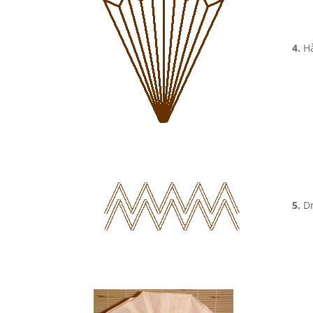
4.
Hå
5.
Dr